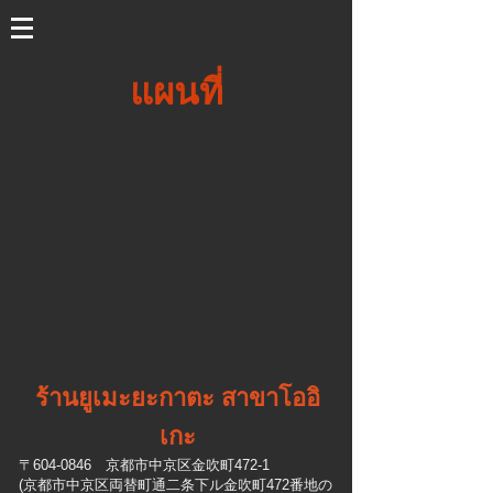
แผนที่
ร้านยูเมะยะกาตะ สาขาโออิ
เกะ
〒604-0846 京都市中京区金吹町472-1
(京都市中京区両替町通二条下ル金吹町472番地の