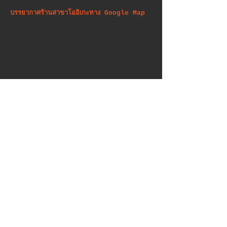
บรรยากาศร้านสาขาโออิเกะทาง Google Map